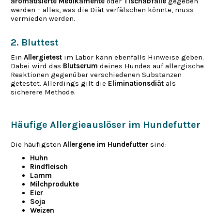
aromatisierte Medikamente
oder
Tischabfälle
gegeben
werden – alles, was die Diät verfälschen könnte, muss
vermieden werden.
2. Bluttest
Ein
Allergietest
im Labor kann ebenfalls Hinweise geben.
Dabei wird das
Blutserum
deines Hundes auf allergische
Reaktionen gegenüber verschiedenen Substanzen
getestet. Allerdings gilt die
Eliminationsdiät
als
sicherere Methode.
Häufige Allergieauslöser im Hundefutter
Die häufigsten
Allergene im Hundefutter
sind:
Huhn
Rindfleisch
Lamm
Milchprodukte
Eier
Soja
Weizen