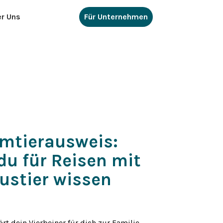
r Uns
Für Unternehmen️
imtierausweis:
 du für Reisen mit
ustier wissen
rt dein Vierbeiner für dich zur Familie –