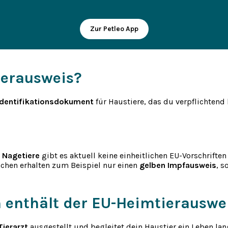
Zur Petleo App
ierausweis?
Identifikationsdokument
für Haustiere, das du verpflichtend
r
Nagetiere
gibt es aktuell keine einheitlichen EU-Vorschriften 
chen erhalten zum Beispiel nur einen
gelben Impfausweis
, s
 enthält der EU-Heimtierauswe
Tierarzt
ausgestellt und begleitet dein Haustier ein Leben lan