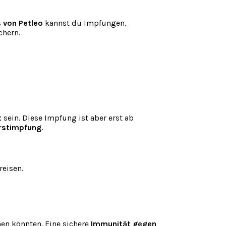
s von Petleo
kannst du Impfungen,
chern.
t
sein. Diese Impfung ist aber erst ab
Erstimpfung
.
reisen.
en könnten. Eine sichere
Immunität gegen