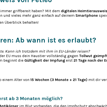
r immer griffbereit haben? Mit dem
digitalen Heimtierauswei
n und vieles mehr ganz einfach auf deinem
Smartphone
spei
en Überblick behalten!
ren: Ab wann ist es erlaubt?
ate. Kann ich trotzdem mit ihm in EU-Länder reisen?
b der EU muss dein Haustier vollständig gegen
Tollwut geimpf
m beginnt die
Gültigkeit der Impfung
erst
21 Tage nach der 
b einem Alter von
15 Wochen (3 Monate + 21 Tage)
mit dir ver
erst ab 3 Monaten möglich?
Antikörper
im Blut vorhanden, die den Impfschutz abschwäch