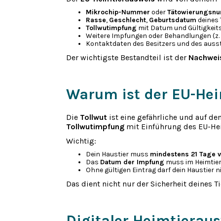
Mikrochip-Nummer
oder
Tätowierungsn
Rasse
,
Geschlecht
,
Geburtsdatum
deines 
Tollwutimpfung
mit Datum und Gültigkeit
Weitere Impfungen oder Behandlungen (z.
Kontaktdaten des Besitzers und des ausst
Der wichtigste Bestandteil ist der
Nachweis
Warum ist der EU-Hei
Die
Tollwut
ist eine gefährliche und auf d
Tollwutimpfung
mit Einführung des EU-Hei
Wichtig:
Dein Haustier muss
mindestens 21 Tage v
Das
Datum der Impfung
muss im Heimtier
Ohne gültigen Eintrag darf dein Haustier ni
Das dient nicht nur der Sicherheit deines 
Digitaler Heimtieraus