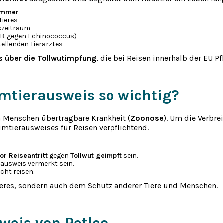
ummer
Tieres
szeitraum
 B. gegen Echinococcus)
ellenden Tierarztes
 über die Tollwutimpfung
, die bei Reisen innerhalb der EU Pfl
mtierausweis so wichtig?
en Menschen übertragbare Krankheit (
Zoonose
). Um die Verbr
mtierausweises für Reisen verpflichtend.
or Reiseantritt
gegen
Tollwut geimpft
sein.
ausweis vermerkt sein.
cht reisen.
Tieres, sondern auch dem Schutz anderer Tiere und Menschen.
weis von Petleo